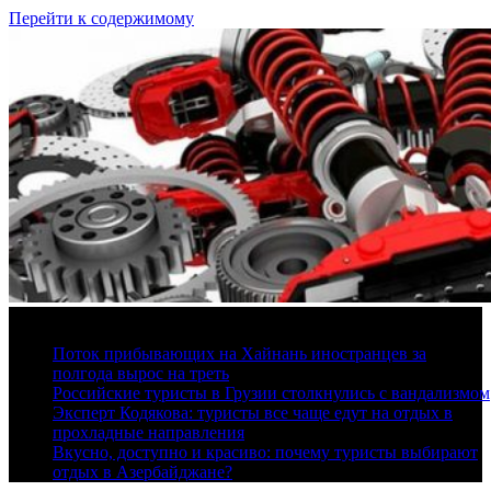
Перейти к содержимому
8 августа, 2026
Поток прибывающих на Хайнань иностранцев за
полгода вырос на треть
Российские туристы в Грузии столкнулись с вандализмом
Эксперт Кодякова: туристы все чаще едут на отдых в
прохладные направления
Вкусно, доступно и красиво: почему туристы выбирают
отдых в Азербайджане?