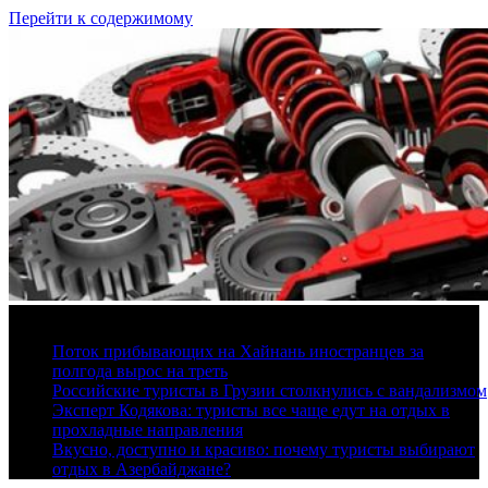
Перейти к содержимому
9 августа, 2026
Поток прибывающих на Хайнань иностранцев за
полгода вырос на треть
Российские туристы в Грузии столкнулись с вандализмом
Эксперт Кодякова: туристы все чаще едут на отдых в
прохладные направления
Вкусно, доступно и красиво: почему туристы выбирают
отдых в Азербайджане?