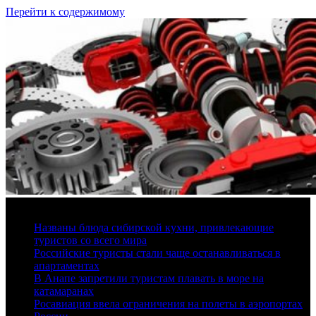
Перейти к содержимому
6 августа, 2026
Названы блюда сибирской кухни, привлекающие
туристов со всего мира
Российские туристы стали чаще останавливаться в
апартаментах
В Анапе запретили туристам плавать в море на
катамаранах
Росавиация ввела ограничения на полеты в аэропортах