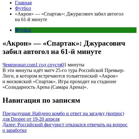
Главная
Футбол
«Акрон» — «Спартак»: Джурасович забил автогол
на 61-й минуте
Футбол
«Акрон» — «Спартак»: Джурасович
забил автогол на 61-й минуте
Чемпионат.com
1 год спустя
0
1 минуты
В эти минуты идёт матч 25-го тура Российской Премьер-
Лиги, в котором встречаются тольяттинский «Акрон»
и московский «Спартак». Игра проходит на стадионе
«Солидарность Арена (Самара Арена)».
Навигация по записям
Предыдущая:
Найдено комбо и ответ на загадку (вопрос)
для Dropee от 19-20 апреля
Далее:
Российский фигурист отказался отвечать на вопрос
о заработке