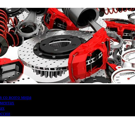
 со всего мира
аментах
нах
оссии