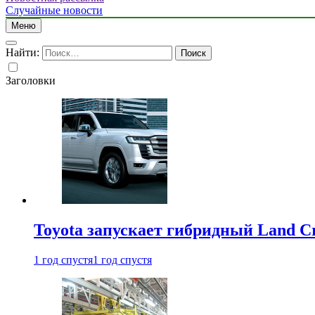
Случайные новости
Меню
Найти:
Заголовки
Toyota запускает гибридный Land Cr
1 год спустя
1 год спустя