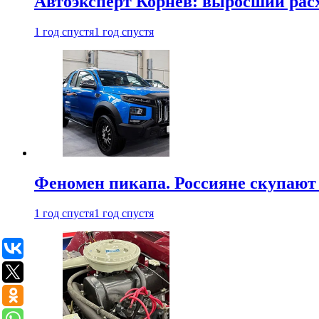
Автоэксперт Корнев: выросший расх
1 год спустя
1 год спустя
Феномен пикапа. Россияне скупают 
1 год спустя
1 год спустя