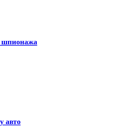
х шпионажа
у авто