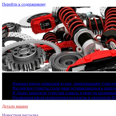
Перейти к содержимому
6 августа, 2026
Названы блюда сибирской кухни, привлекающие туристов
Российские туристы стали чаще останавливаться в апарт
В Анапе запретили туристам плавать в море на катамара
Росавиация ввела ограничения на полеты в аэропортах Р
Детали машин
Новостная рассылка