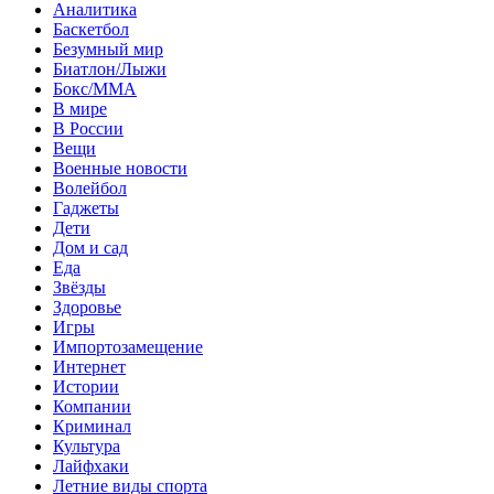
Аналитика
Баскетбол
Безумный мир
Биатлон/Лыжи
Бокс/MMA
В мире
В России
Вещи
Военные новости
Волейбол
Гаджеты
Дети
Дом и сад
Еда
Звёзды
Здоровье
Игры
Импортозамещение
Интернет
Истории
Компании
Криминал
Культура
Лайфхаки
Летние виды спорта