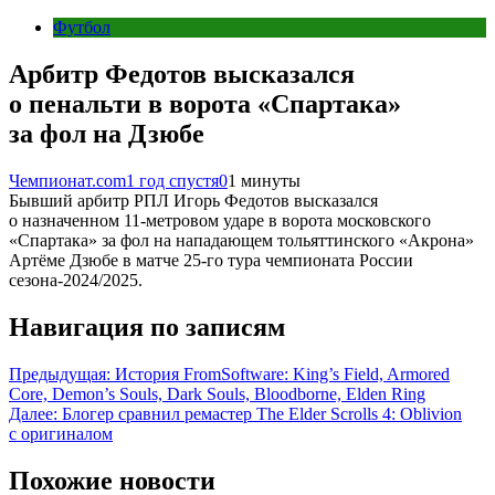
Футбол
Арбитр Федотов высказался
о пенальти в ворота «Спартака»
за фол на Дзюбе
Чемпионат.com
1 год спустя
0
1 минуты
Бывший арбитр РПЛ Игорь Федотов высказался
о назначенном 11-метровом ударе в ворота московского
«Спартака» за фол на нападающем тольяттинского «Акрона»
Артёме Дзюбе в матче 25-го тура чемпионата России
сезона-2024/2025.
Навигация по записям
Предыдущая:
История FromSoftware: King’s Field, Armored
Core, Demon’s Souls, Dark Souls, Bloodborne, Elden Ring
Далее:
Блогер сравнил ремастер The Elder Scrolls 4: Oblivion
с оригиналом
Похожие новости