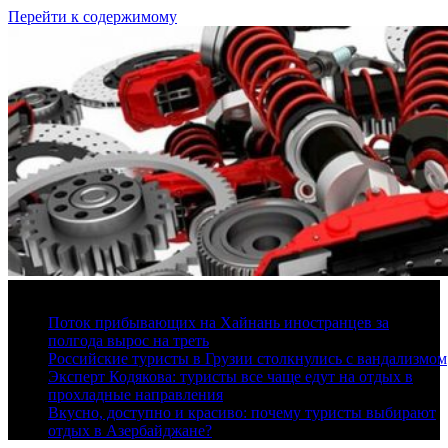
Перейти к содержимому
7 августа, 2026
Поток прибывающих на Хайнань иностранцев за
полгода вырос на треть
Российские туристы в Грузии столкнулись с вандализмом
Эксперт Кодякова: туристы все чаще едут на отдых в
прохладные направления
Вкусно, доступно и красиво: почему туристы выбирают
отдых в Азербайджане?