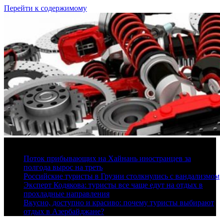
Перейти к содержимому
7 августа, 2026
Поток прибывающих на Хайнань иностранцев за
полгода вырос на треть
Российские туристы в Грузии столкнулись с вандализмом
Эксперт Кодякова: туристы все чаще едут на отдых в
прохладные направления
Вкусно, доступно и красиво: почему туристы выбирают
отдых в Азербайджане?