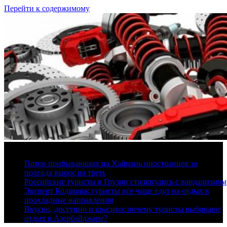
Перейти к содержимому
7 августа, 2026
Поток прибывающих на Хайнань иностранцев за
полгода вырос на треть
Российские туристы в Грузии столкнулись с вандализмом
Эксперт Кодякова: туристы все чаще едут на отдых в
прохладные направления
Вкусно, доступно и красиво: почему туристы выбирают
отдых в Азербайджане?