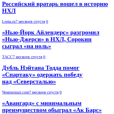
Российский вратарь вошел в историю
НХЛ
Lenta.ru
7 месяцев спустя
0
«Нью-Йорк Айлендерс» разгромил
«Нью-Джерси» в НХЛ, Сорокин
сыграл «на ноль»
ТАСС
7 месяцев спустя
0
Дубль Нэйтана Тодда помог
«Спартаку» одержать победу
над «Северсталью»
Чемпионат.com
7 месяцев спустя
0
«Авангард» с минимальным
преимуществом обыграл «Ак Барс»