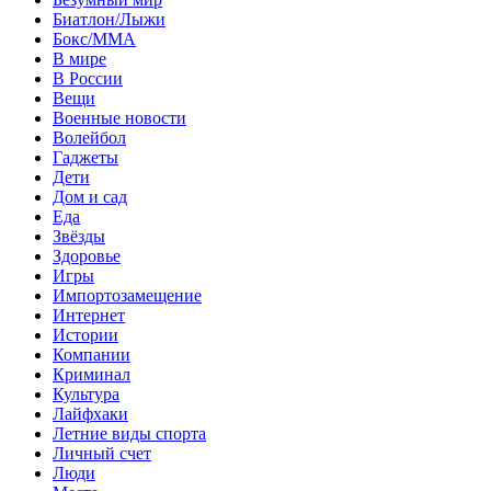
Биатлон/Лыжи
Бокс/MMA
В мире
В России
Вещи
Военные новости
Волейбол
Гаджеты
Дети
Дом и сад
Еда
Звёзды
Здоровье
Игры
Импортозамещение
Интернет
Истории
Компании
Криминал
Культура
Лайфхаки
Летние виды спорта
Личный счет
Люди