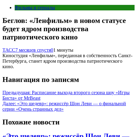
Фильмы и сериалы
Беглов: «Ленфильм» в новом статусе
будет ядром производства
патриотического кино
ТАСС
7 месяцев спустя
0
1 минуты
Киностудия «Ленфильм», переданная в собственность Санкт-
Петербурга, станет ядром производства патриотического
кино.
Навигация по записям
Предыдущая:
Расписание выхода второго сезона шоу «Игры
Биста» от MrBeast
Далее:
«Это шедевр»: режиссёр Шон Леви — о финальной
серии «Очень странных дел»
Похожие новости
«Это шедевр»: режиссёр Шон Леви —