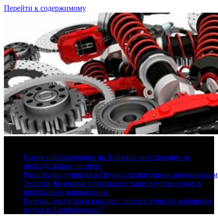
Перейти к содержимому
8 августа, 2026
Поток прибывающих на Хайнань иностранцев за
полгода вырос на треть
Российские туристы в Грузии столкнулись с вандализмом
Эксперт Кодякова: туристы все чаще едут на отдых в
прохладные направления
Вкусно, доступно и красиво: почему туристы выбирают
отдых в Азербайджане?