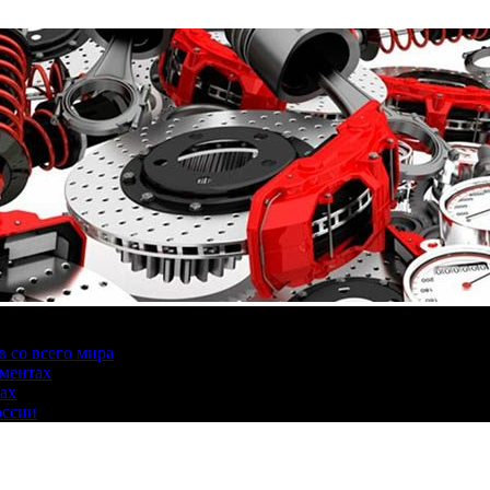
 со всего мира
аментах
нах
оссии