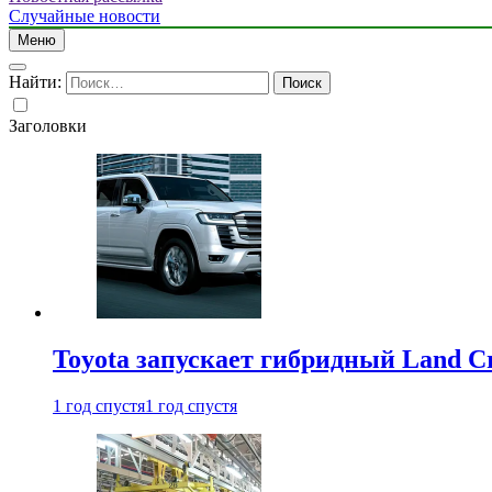
Случайные новости
Меню
Найти:
Заголовки
Toyota запускает гибридный Land Cr
1 год спустя
1 год спустя