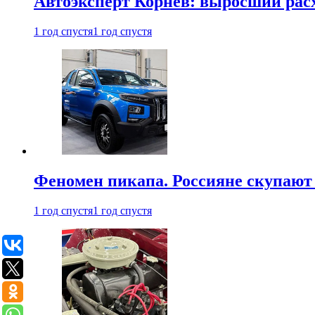
Автоэксперт Корнев: выросший расх
1 год спустя
1 год спустя
Феномен пикапа. Россияне скупают 
1 год спустя
1 год спустя