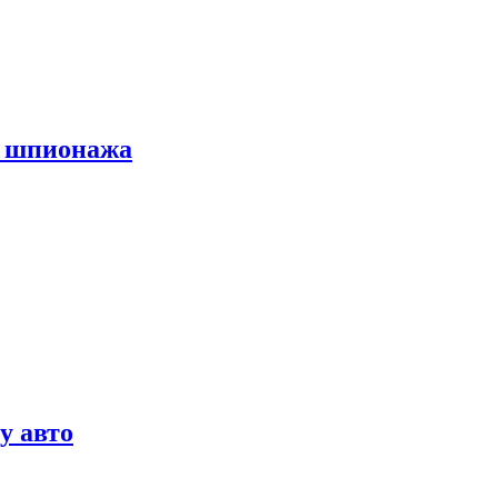
х шпионажа
у авто