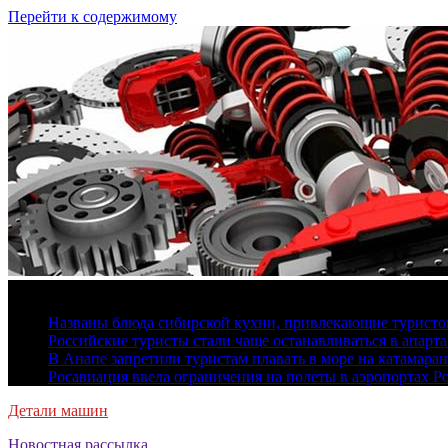
Перейти к содержимому
6 августа, 2026
Названы блюда сибирской кухни, привлекающие туристов
Российские туристы стали чаще останавливаться в апарт
В Анапе запретили туристам плавать в море на катамара
Росавиация ввела ограничения на полеты в аэропортах Р
Детали машин
Новостная рассылка