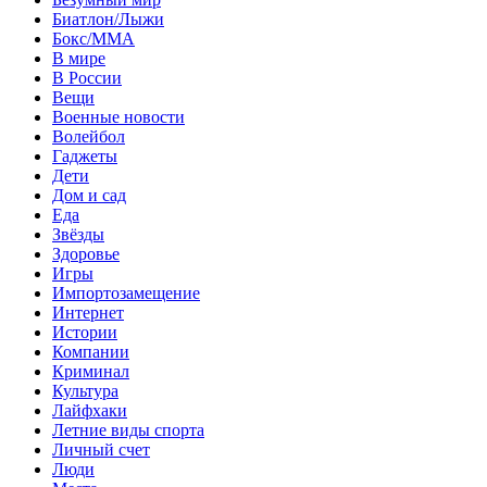
Биатлон/Лыжи
Бокс/MMA
В мире
В России
Вещи
Военные новости
Волейбол
Гаджеты
Дети
Дом и сад
Еда
Звёзды
Здоровье
Игры
Импортозамещение
Интернет
Истории
Компании
Криминал
Культура
Лайфхаки
Летние виды спорта
Личный счет
Люди