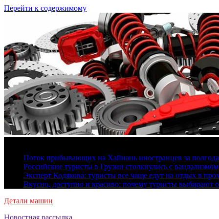
Перейти к содержимому
9 августа, 2026
Поток прибывающих на Хайнань иностранцев за полгода 
Российские туристы в Грузии столкнулись с вандализмом
Эксперт Кодякова: туристы все чаще едут на отдых в пр
Вкусно, доступно и красиво: почему туристы выбирают 
Детали машин
Новостная рассылка