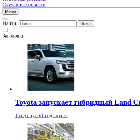
Случайные новости
Меню
Найти:
Заголовки
Toyota запускает гибридный Land Cr
1 год спустя
1 год спустя