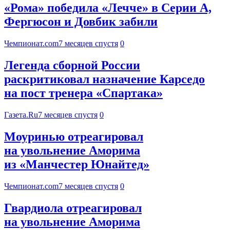
«Рома» победила «Лечче» в Серии А,
Фергюсон и Довбик забили
Чемпионат.com
7 месяцев спустя
0
Легенда сборной России
раскритиковал назначение Карседо
на пост тренера «Спартака»
Газета.Ru
7 месяцев спустя
0
Моуринью отреагировал
на увольнение Аморима
из «Манчестер Юнайтед»
Чемпионат.com
7 месяцев спустя
0
Гвардиола отреагировал
на увольнение Аморима