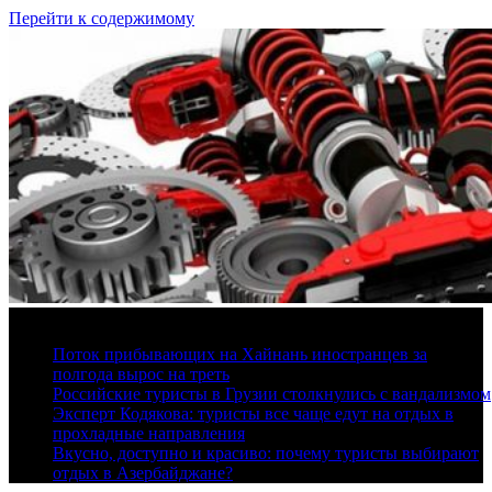
Перейти к содержимому
9 августа, 2026
Поток прибывающих на Хайнань иностранцев за
полгода вырос на треть
Российские туристы в Грузии столкнулись с вандализмом
Эксперт Кодякова: туристы все чаще едут на отдых в
прохладные направления
Вкусно, доступно и красиво: почему туристы выбирают
отдых в Азербайджане?