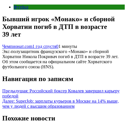
Футбол
Бывший игрок «Монако» и сборной
Хорватии погиб в ДТП в возрасте
39 лет
Чемпионат.com
1 год спустя
0
1 минуты
Экс-полузащитник французского «Монако» и сборной
Хорватии Никола Покривач погиб в ДТП в возрасте 39 лет.
Об этом сообщается на официальном сайте Хорватского
футбольного союза (HNS).
Навигация по записям
Предыдущая:
Российский боксер Ковалев завершил карьеру
победой
Далее:
SuperJob: зарплаты курьеров в Москве на 14% выше,
чем у людей с высшим образованием
Похожие новости