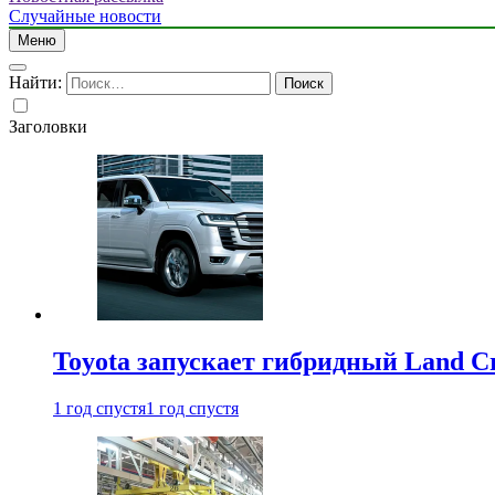
Случайные новости
Меню
Найти:
Заголовки
Toyota запускает гибридный Land Cr
1 год спустя
1 год спустя