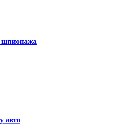
х шпионажа
у авто