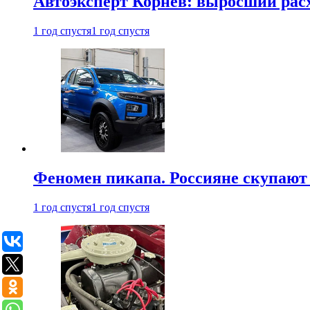
Автоэксперт Корнев: выросший расх
1 год спустя
1 год спустя
Феномен пикапа. Россияне скупают 
1 год спустя
1 год спустя