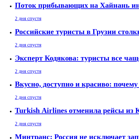
Поток прибывающих на Хайнань ино
2 дня спустя
Российские туристы в Грузии столк
2 дня спустя
Эксперт Кодякова: туристы все чащ
2 дня спустя
Вкусно, доступно и красиво: почем
2 дня спустя
Turkish Airlines отменила рейсы из
2 дня спустя
Минтранс: Россия не исключает зап