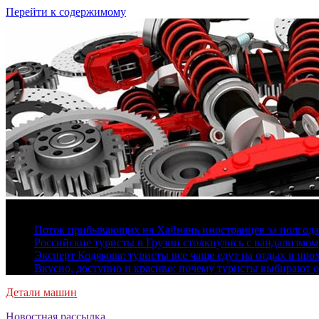
Перейти к содержимому
8 августа, 2026
Поток прибывающих на Хайнань иностранцев за полгода 
Российские туристы в Грузии столкнулись с вандализмом
Эксперт Кодякова: туристы все чаще едут на отдых в пр
Вкусно, доступно и красиво: почему туристы выбирают 
Детали машин
Новостная рассылка