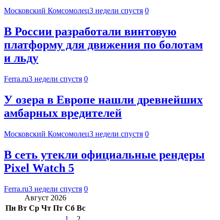
Московский Комсомолец
3 недели спустя
0
В России разработали винтовую
платформу для движения по болотам
и льду
Ferra.ru
3 недели спустя
0
У озера в Европе нашли древнейших
амбарных вредителей
Московский Комсомолец
3 недели спустя
0
В сеть утекли официальные рендеры
Pixel Watch 5
Ferra.ru
3 недели спустя
0
Август 2026
Пн
Вт
Ср
Чт
Пт
Сб
Вс
1
2