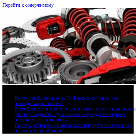
Перейти к содержимому
7 августа, 2026
Поток прибывающих на Хайнань иностранцев за
полгода вырос на треть
Российские туристы в Грузии столкнулись с вандализмом
Эксперт Кодякова: туристы все чаще едут на отдых в
прохладные направления
Вкусно, доступно и красиво: почему туристы выбирают
отдых в Азербайджане?