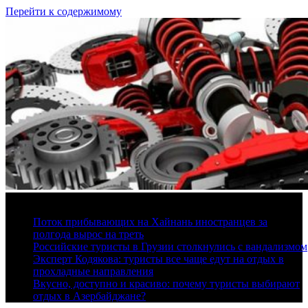
Перейти к содержимому
6 августа, 2026
Поток прибывающих на Хайнань иностранцев за
полгода вырос на треть
Российские туристы в Грузии столкнулись с вандализмом
Эксперт Кодякова: туристы все чаще едут на отдых в
прохладные направления
Вкусно, доступно и красиво: почему туристы выбирают
отдых в Азербайджане?