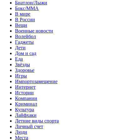
Биатлон/Лыжи
Бокс/MMA
В мире
В России
Вещи
Военные новости
Волейбол
Гаджеты
Дети
Дом и сад
Еда
Звёзды
Здоровье
Игры
Импортозамещение
Интернет
Истории
Компании
Криминал
Культура
Лайфхаки
Летние виды спорта
Личный счет
Люди
Места