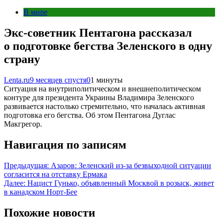
В мире
Экс-советник Пентагона рассказал
о подготовке бегства Зеленского в одну
страну
Lenta.ru
9 месяцев спустя
0
1 минуты
Ситуация на внутриполитическом и внешнеполитическом
контуре для президента Украины Владимира Зеленского
развивается настолько стремительно, что началась активная
подготовка его бегства. Об этом Пентагона Дуглас
Макгрегор.
Навигация по записям
Предыдущая:
Азаров: Зеленский из-за безвыходной ситуации
согласится на отставку Ермака
Далее:
Нацист Гунько, объявленный Москвой в розыск, живет
в канадском Норт-Бее
Похожие новости