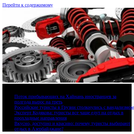
Перейти к содержимому
9 августа, 2026
Поток прибывающих на Хайнань иностранцев за
полгода вырос на треть
Российские туристы в Грузии столкнулись с вандализмом
Эксперт Кодякова: туристы все чаще едут на отдых в
прохладные направления
Вкусно, доступно и красиво: почему туристы выбирают
отдых в Азербайджане?