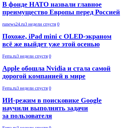
В фонде НАТО назвали главное
преимущество Европы перед Россией
runews24.ru
3 недели спустя
0
Похоже, iPad mini с OLED-экраном
всё же выйдет уже этой осенью
Ferra.ru
3 недели спустя
0
Apple обошла Nvidia и стала самой
дорогой компанией в мире
Ferra.ru
3 недели спустя
0
ИИ-режим в поисковике Google
научили выполнять задачи
за пользователя
Ferra.ru
3 недели спустя
0