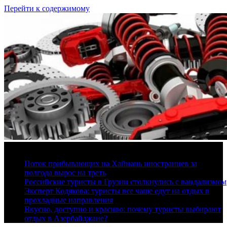
Перейти к содержимому
7 августа, 2026
Поток прибывающих на Хайнань иностранцев за
полгода вырос на треть
Российские туристы в Грузии столкнулись с вандализмом
Эксперт Кодякова: туристы все чаще едут на отдых в
прохладные направления
Вкусно, доступно и красиво: почему туристы выбирают
отдых в Азербайджане?