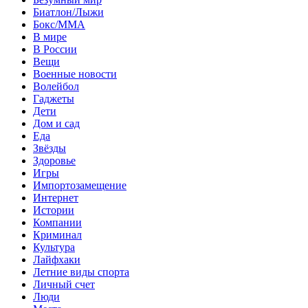
Биатлон/Лыжи
Бокс/MMA
В мире
В России
Вещи
Военные новости
Волейбол
Гаджеты
Дети
Дом и сад
Еда
Звёзды
Здоровье
Игры
Импортозамещение
Интернет
Истории
Компании
Криминал
Культура
Лайфхаки
Летние виды спорта
Личный счет
Люди