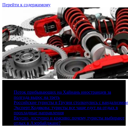
Перейти к содержимому
7 августа, 2026
Поток прибывающих на Хайнань иностранцев за
полгода вырос на треть
Российские туристы в Грузии столкнулись с вандализмом
Эксперт Кодякова: туристы все чаще едут на отдых в
прохладные направления
Вкусно, доступно и красиво: почему туристы выбирают
отдых в Азербайджане?