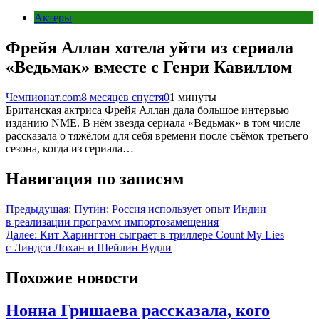
Актеры
Фрейя Аллан хотела уйти из сериала
«Ведьмак» вместе с Генри Кавиллом
Чемпионат.com
8 месяцев спустя
0
1 минуты
Британская актриса Фрейя Аллан дала большое интервью
изданию NME. В нём звезда сериала «Ведьмак» в том числе
рассказала о тяжёлом для себя времени после съёмок третьего
сезона, когда из сериала…
Навигация по записям
Предыдущая:
Путин: Россия использует опыт Индии
в реализации программ импортозамещения
Далее:
Кит Харингтон сыграет в триллере Count My Lies
с Линдси Лохан и Шейлин Вудли
Похожие новости
Нонна Гришаева рассказала, кого