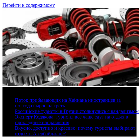
Перейти к содержимому
9 августа, 2026
Поток прибывающих на Хайнань иностранцев за
полгода вырос на треть
Российские туристы в Грузии столкнулись с вандализмом
Эксперт Кодякова: туристы все чаще едут на отдых в
прохладные направления
Вкусно, доступно и красиво: почему туристы выбирают
отдых в Азербайджане?