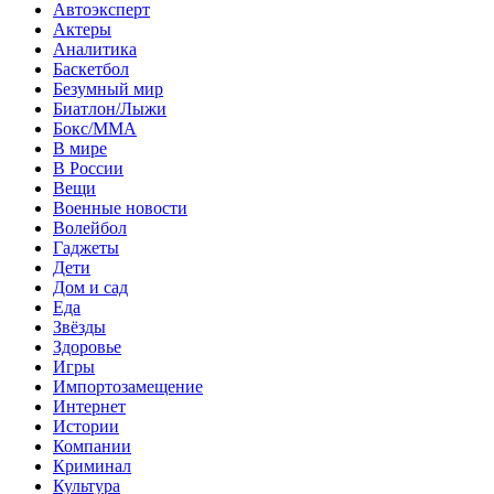
Автоэксперт
Актеры
Аналитика
Баскетбол
Безумный мир
Биатлон/Лыжи
Бокс/MMA
В мире
В России
Вещи
Военные новости
Волейбол
Гаджеты
Дети
Дом и сад
Еда
Звёзды
Здоровье
Игры
Импортозамещение
Интернет
Истории
Компании
Криминал
Культура