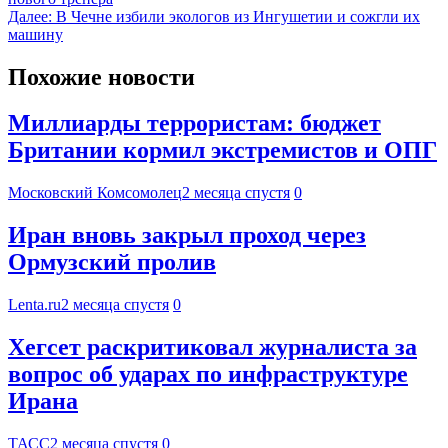
Далее:
В Чечне избили экологов из Ингушетии и сожгли их
машину
Похожие новости
Миллиарды террористам: бюджет
Британии кормил экстремистов и ОПГ
Московский Комсомолец
2 месяца спустя
0
Иран вновь закрыл проход через
Ормузский пролив
Lenta.ru
2 месяца спустя
0
Хегсет раскритиковал журналиста за
вопрос об ударах по инфраструктуре
Ирана
ТАСС
2 месяца спустя
0