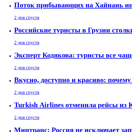
Поток прибывающих на Хайнань ино
2 дня спустя
Российские туристы в Грузии столк
2 дня спустя
Эксперт Кодякова: туристы все чащ
2 дня спустя
Вкусно, доступно и красиво: почем
2 дня спустя
Turkish Airlines отменила рейсы из
2 дня спустя
Минтранс: Россия не исключает зап