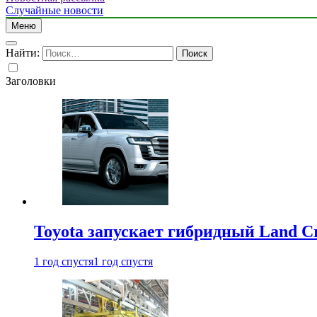
Случайные новости
Меню
Найти:
Заголовки
Toyota запускает гибридный Land Cr
1 год спустя
1 год спустя