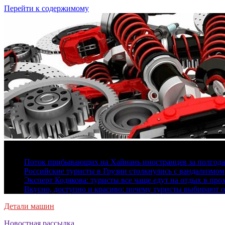
Перейти к содержимому
8 августа, 2026
Поток прибывающих на Хайнань иностранцев за полгода 
Российские туристы в Грузии столкнулись с вандализмом
Эксперт Кодякова: туристы все чаще едут на отдых в пр
Вкусно, доступно и красиво: почему туристы выбирают 
Детали машин
Новостная рассылка