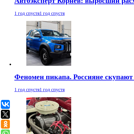
Автоэксперт Корнев: выросший расх
1 год спустя
1 год спустя
Феномен пикапа. Россияне скупают 
1 год спустя
1 год спустя