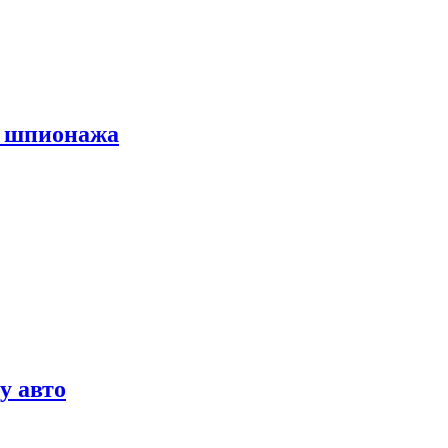
х шпионажа
у авто