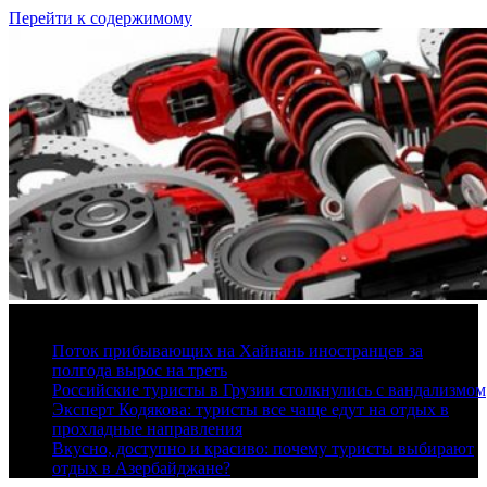
Перейти к содержимому
7 августа, 2026
Поток прибывающих на Хайнань иностранцев за
полгода вырос на треть
Российские туристы в Грузии столкнулись с вандализмом
Эксперт Кодякова: туристы все чаще едут на отдых в
прохладные направления
Вкусно, доступно и красиво: почему туристы выбирают
отдых в Азербайджане?