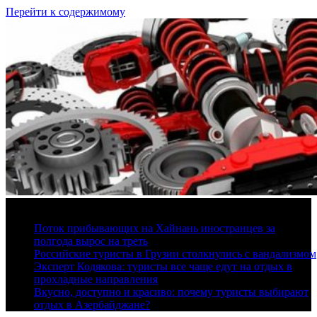
Перейти к содержимому
9 августа, 2026
Поток прибывающих на Хайнань иностранцев за
полгода вырос на треть
Российские туристы в Грузии столкнулись с вандализмом
Эксперт Кодякова: туристы все чаще едут на отдых в
прохладные направления
Вкусно, доступно и красиво: почему туристы выбирают
отдых в Азербайджане?