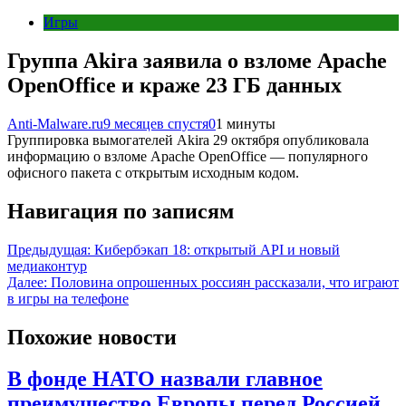
Игры
Группа Akira заявила о взломе Apache
OpenOffice и краже 23 ГБ данных
Anti-Malware.ru
9 месяцев спустя
0
1 минуты
Группировка вымогателей Akira 29 октября опубликовала
информацию о взломе Apache OpenOffice — популярного
офисного пакета с открытым исходным кодом.
Навигация по записям
Предыдущая:
Кибербэкап 18: открытый API и новый
медиаконтур
Далее:
Половина опрошенных россиян рассказали, что играют
в игры на телефоне
Похожие новости
В фонде НАТО назвали главное
преимущество Европы перед Россией