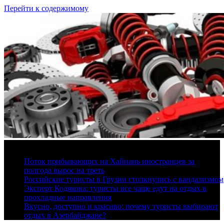
Перейти к содержимому
8 августа, 2026
Поток прибывающих на Хайнань иностранцев за
полгода вырос на треть
Российские туристы в Грузии столкнулись с вандализмом
Эксперт Кодякова: туристы все чаще едут на отдых в
прохладные направления
Вкусно, доступно и красиво: почему туристы выбирают
отдых в Азербайджане?