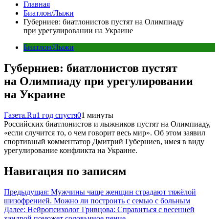
Главная
Биатлон/Лыжи
Губерниев: биатлонистов пустят на Олимпиаду
при урегулировании на Украине
Биатлон/Лыжи
Губерниев: биатлонистов пустят
на Олимпиаду при урегулировании
на Украине
Газета.Ru
1 год спустя
0
1 минуты
Российских биатлонистов и лыжников пустят на Олимпиаду,
«если случится то, о чем говорит весь мир». Об этом заявил
спортивный комментатор Дмитрий Губерниев, имея в виду
урегулирование конфликта на Украине.
Навигация по записям
Предыдущая:
Мужчины чаще женщин страдают тяжёлой
шизофренией. Можно ли построить с семью с больным
Далее:
Нейропсихолог Гривцова: Справиться с весенней
хандрой поможет соловьиное пение