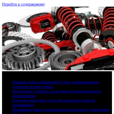
Перейти к содержимому
6 августа, 2026
Названы блюда сибирской кухни, привлекающие
туристов со всего мира
Российские туристы стали чаще останавливаться в
апартаментах
В Анапе запретили туристам плавать в море на
катамаранах
Росавиация ввела ограничения на полеты в аэропортах