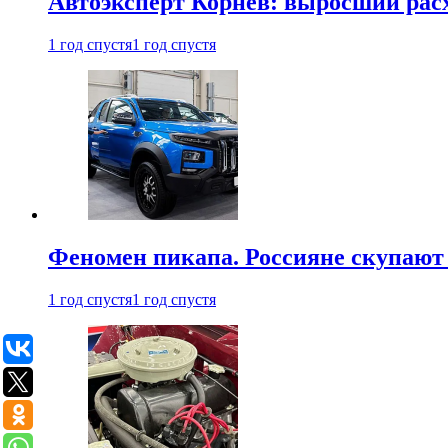
Автоэксперт Корнев: выросший расх
1 год спустя
1 год спустя
Феномен пикапа. Россияне скупают 
1 год спустя
1 год спустя