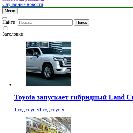
Случайные новости
Меню
Найти:
Заголовки
Toyota запускает гибридный Land Cr
1 год спустя
1 год спустя