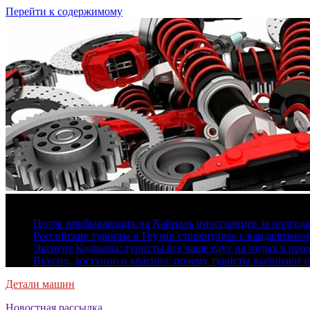
Перейти к содержимому
6 августа, 2026
Поток прибывающих на Хайнань иностранцев за полгода 
Российские туристы в Грузии столкнулись с вандализмом
Эксперт Кодякова: туристы все чаще едут на отдых в пр
Вкусно, доступно и красиво: почему туристы выбирают 
Детали машин
Новостная рассылка