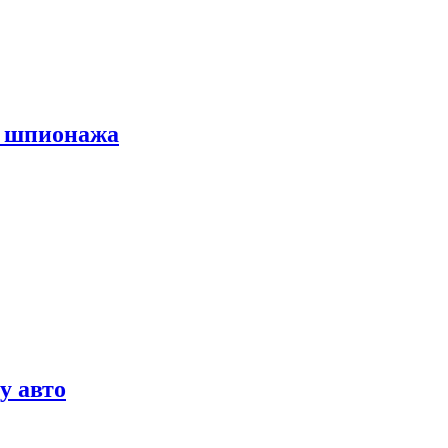
х шпионажа
у авто