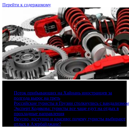
Перейти к содержимому
9 августа, 2026
Поток прибывающих на Хайнань иностранцев за
полгода вырос на треть
Российские туристы в Грузии столкнулись с вандализмом
Эксперт Кодякова: туристы все чаще едут на отдых в
прохладные направления
Вкусно, доступно и красиво: почему туристы выбирают
отдых в Азербайджане?