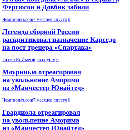
Фергюсон и Довбик забили
Чемпионат.com
7 месяцев спустя
0
Легенда сборной России
раскритиковал назначение Карседо
на пост тренера «Спартака»
Газета.Ru
7 месяцев спустя
0
Моуринью отреагировал
на увольнение Аморима
из «Манчестер Юнайтед»
Чемпионат.com
7 месяцев спустя
0
Гвардиола отреагировал
на увольнение Аморима
из «Манчестер Юнайтед»