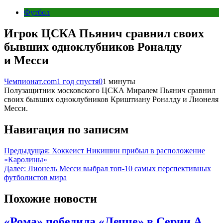
Футбол
Игрок ЦСКА Пьянич сравнил своих
бывших одноклубников Роналду
и Месси
Чемпионат.com
1 год спустя
0
1 минуты
Полузащитник московского ЦСКА Миралем Пьянич сравнил
своих бывших одноклубников Криштиану Роналду и Лионеля
Месси.
Навигация по записям
Предыдущая:
Хоккеист Никишин прибыл в расположение
«Каролины»
Далее:
Лионель Месси выбрал топ-10 самых перспективных
футболистов мира
Похожие новости
«Рома» победила «Лечче» в Серии А,