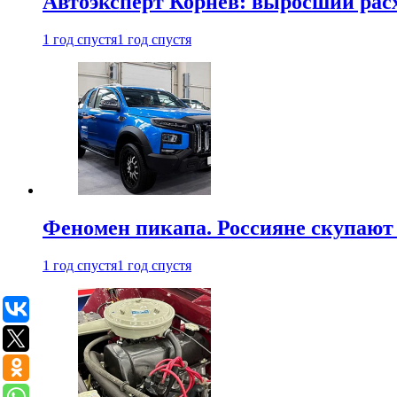
Автоэксперт Корнев: выросший расх
1 год спустя
1 год спустя
Феномен пикапа. Россияне скупают 
1 год спустя
1 год спустя