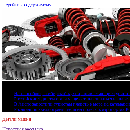
Перейти к содержимому
6 августа, 2026
Названы блюда сибирской кухни, привлекающие туристов
Российские туристы стали чаще останавливаться в апарт
В Анапе запретили туристам плавать в море на катамара
Росавиация ввела ограничения на полеты в аэропортах Р
Детали машин
Новостная рассылка