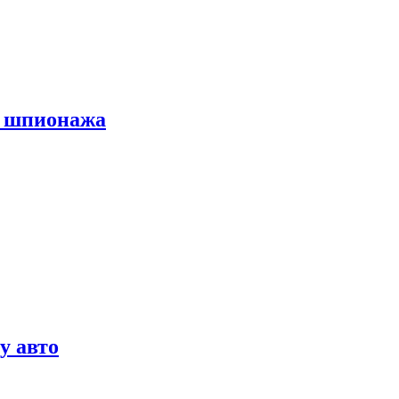
х шпионажа
у авто