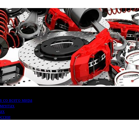
 со всего мира
аментах
нах
оссии