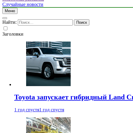
Случайные новости
Меню
Найти:
Заголовки
Toyota запускает гибридный Land Cr
1 год спустя
1 год спустя