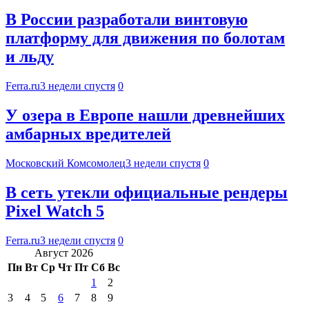
В России разработали винтовую
платформу для движения по болотам
и льду
Ferra.ru
3 недели спустя
0
У озера в Европе нашли древнейших
амбарных вредителей
Московский Комсомолец
3 недели спустя
0
В сеть утекли официальные рендеры
Pixel Watch 5
Ferra.ru
3 недели спустя
0
Август 2026
Пн
Вт
Ср
Чт
Пт
Сб
Вс
1
2
3
4
5
6
7
8
9