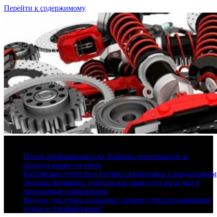
Перейти к содержимому
9 августа, 2026
Поток прибывающих на Хайнань иностранцев за
полгода вырос на треть
Российские туристы в Грузии столкнулись с вандализмом
Эксперт Кодякова: туристы все чаще едут на отдых в
прохладные направления
Вкусно, доступно и красиво: почему туристы выбирают
отдых в Азербайджане?