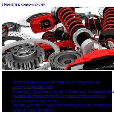
Перейти к содержимому
8 августа, 2026
Поток прибывающих на Хайнань иностранцев за
полгода вырос на треть
Российские туристы в Грузии столкнулись с вандализмом
Эксперт Кодякова: туристы все чаще едут на отдых в
прохладные направления
Вкусно, доступно и красиво: почему туристы выбирают
отдых в Азербайджане?