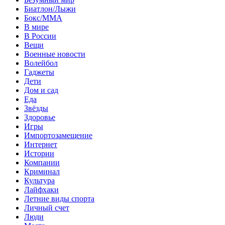
Биатлон/Лыжи
Бокс/MMA
В мире
В России
Вещи
Военные новости
Волейбол
Гаджеты
Дети
Дом и сад
Еда
Звёзды
Здоровье
Игры
Импортозамещение
Интернет
Истории
Компании
Криминал
Культура
Лайфхаки
Летние виды спорта
Личный счет
Люди