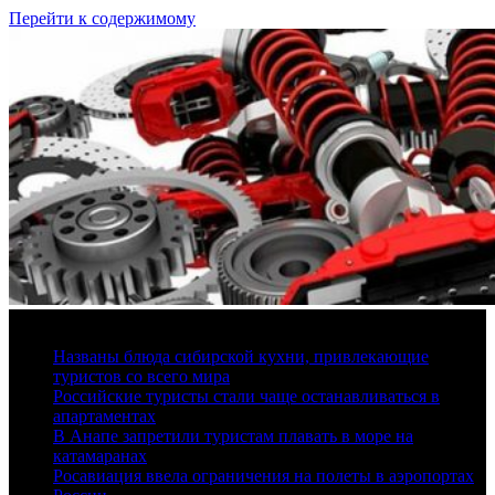
Перейти к содержимому
6 августа, 2026
Названы блюда сибирской кухни, привлекающие
туристов со всего мира
Российские туристы стали чаще останавливаться в
апартаментах
В Анапе запретили туристам плавать в море на
катамаранах
Росавиация ввела ограничения на полеты в аэропортах