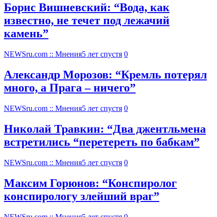
Борис Вишневский: “Вода, как
известно, не течет под лежачий
камень”
NEWSru.com :: Мнения
5 лет спустя
0
Александр Морозов: “Кремль потерял
много, а Прага – ничего”
NEWSru.com :: Мнения
5 лет спустя
0
Николай Травкин: “Два джентльмена
встретились “перетереть по бабкам”
NEWSru.com :: Мнения
5 лет спустя
0
Максим Горюнов: “Конспиролог
конспирологу злейший враг”
NEWSru.com :: Мнения
5 лет спустя
0