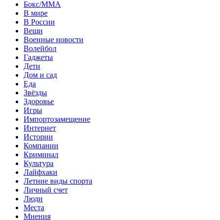
Бокс/MMA
В мире
В России
Вещи
Военные новости
Волейбол
Гаджеты
Дети
Дом и сад
Еда
Звёзды
Здоровье
Игры
Импортозамещение
Интернет
Истории
Компании
Криминал
Культура
Лайфхаки
Летние виды спорта
Личный счет
Люди
Места
Мнения