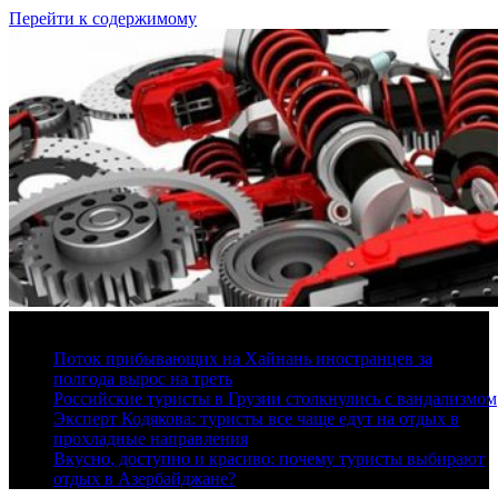
Перейти к содержимому
7 августа, 2026
Поток прибывающих на Хайнань иностранцев за
полгода вырос на треть
Российские туристы в Грузии столкнулись с вандализмом
Эксперт Кодякова: туристы все чаще едут на отдых в
прохладные направления
Вкусно, доступно и красиво: почему туристы выбирают
отдых в Азербайджане?