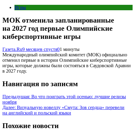
Игры
МОК отменила запланированные
на 2027 год первые Олимпийские
киберспортивные игры
Газета.Ru
9 месяцев спустя
0
1 минуты
Международный олимпийский комитет (МОК) официально
отменил первые в истории Олимпийские киберспортивные
игры, которые должны были состояться в Саудовской Аравии
в 2027 году.
Навигация по записям
Предыдущая:
Во что поиграть этой осенью: лучшие релизы
ноября
Далее:
Визуальную новеллу «Смута: Зов сердца» перевели
на английский и польский языки
Похожие новости