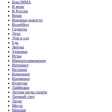
Бокс/MMA
В мире
В России
Вещи
Военные новости
Волейбол
Гаджеты
Дети
Дом и сад
Еда
Звёзды
Здоровье
Игры
Импортозамещение
Интернет
Истории
Компании
Криминал
Культура
Лайфхаки
Летние виды спорта
Личный счет
Люди
Места
Мнения