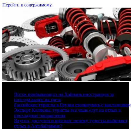
Перейти к содержимому
8 августа, 2026
Поток прибывающих на Хайнань иностранцев за
полгода вырос на треть
Российские туристы в Грузии столкнулись с вандализмом
Эксперт Кодякова: туристы все чаще едут на отдых в
прохладные направления
Вкусно, доступно и красиво: почему туристы выбирают
отдых в Азербайджане?