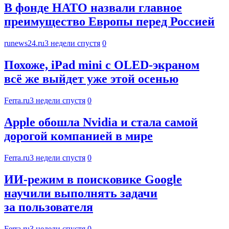
В фонде НАТО назвали главное
преимущество Европы перед Россией
runews24.ru
3 недели спустя
0
Похоже, iPad mini с OLED-экраном
всё же выйдет уже этой осенью
Ferra.ru
3 недели спустя
0
Apple обошла Nvidia и стала самой
дорогой компанией в мире
Ferra.ru
3 недели спустя
0
ИИ-режим в поисковике Google
научили выполнять задачи
за пользователя
Ferra.ru
3 недели спустя
0