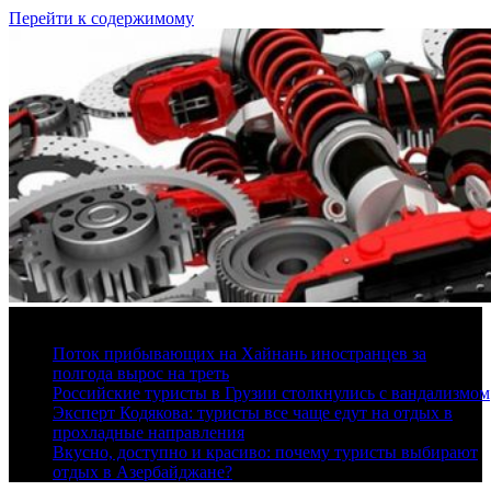
Перейти к содержимому
9 августа, 2026
Поток прибывающих на Хайнань иностранцев за
полгода вырос на треть
Российские туристы в Грузии столкнулись с вандализмом
Эксперт Кодякова: туристы все чаще едут на отдых в
прохладные направления
Вкусно, доступно и красиво: почему туристы выбирают
отдых в Азербайджане?