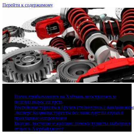
Перейти к содержимому
7 августа, 2026
Поток прибывающих на Хайнань иностранцев за
полгода вырос на треть
Российские туристы в Грузии столкнулись с вандализмом
Эксперт Кодякова: туристы все чаще едут на отдых в
прохладные направления
Вкусно, доступно и красиво: почему туристы выбирают
отдых в Азербайджане?