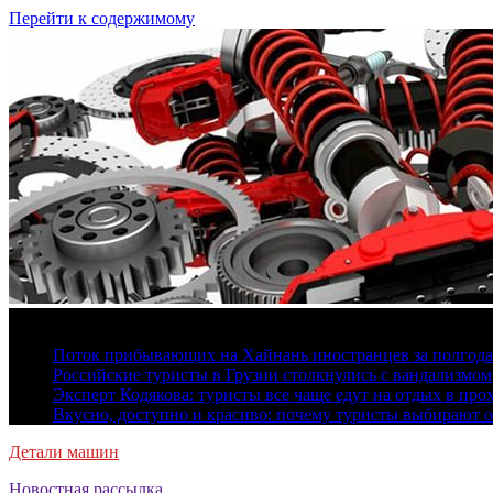
Перейти к содержимому
7 августа, 2026
Поток прибывающих на Хайнань иностранцев за полгода 
Российские туристы в Грузии столкнулись с вандализмом
Эксперт Кодякова: туристы все чаще едут на отдых в пр
Вкусно, доступно и красиво: почему туристы выбирают 
Детали машин
Новостная рассылка