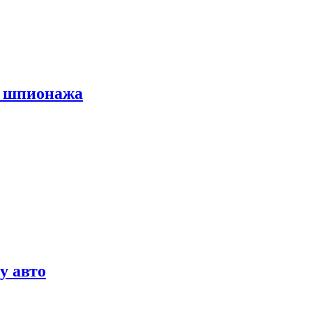
х шпионажа
у авто