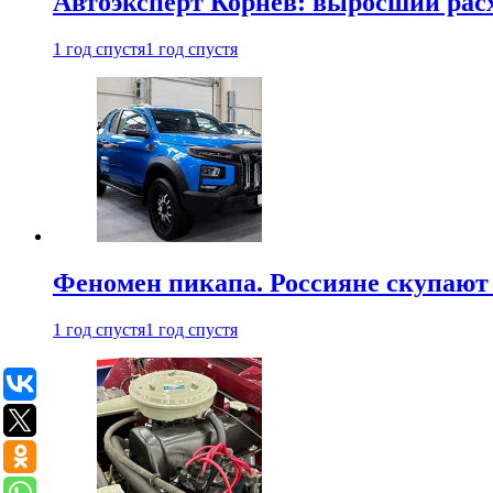
Автоэксперт Корнев: выросший расх
1 год спустя
1 год спустя
Феномен пикапа. Россияне скупают 
1 год спустя
1 год спустя