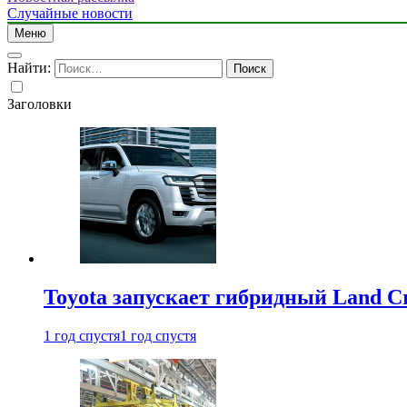
Случайные новости
Меню
Найти:
Заголовки
Toyota запускает гибридный Land Cr
1 год спустя
1 год спустя