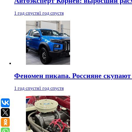
Автоэксперт Корнев: выросший расх
1 год спустя
1 год спустя
Феномен пикапа. Россияне скупают 
1 год спустя
1 год спустя