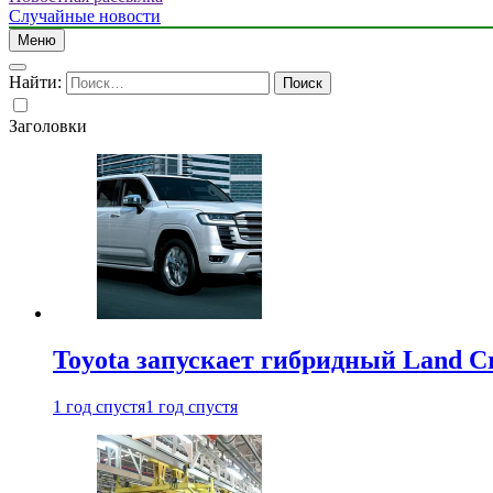
Случайные новости
Меню
Найти:
Заголовки
Toyota запускает гибридный Land Cr
1 год спустя
1 год спустя