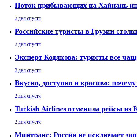
Поток прибывающих на Хайнань ино
2 дня спустя
Российские туристы в Грузии столк
2 дня спустя
Эксперт Кодякова: туристы все чащ
2 дня спустя
Вкусно, доступно и красиво: почем
2 дня спустя
Turkish Airlines отменила рейсы из
2 дня спустя
Минтранс: Россия не исключает зап