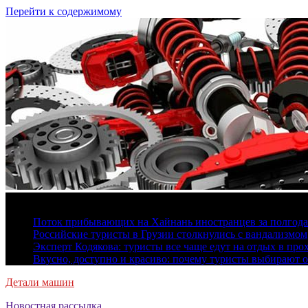
Перейти к содержимому
8 августа, 2026
Поток прибывающих на Хайнань иностранцев за полгода 
Российские туристы в Грузии столкнулись с вандализмом
Эксперт Кодякова: туристы все чаще едут на отдых в пр
Вкусно, доступно и красиво: почему туристы выбирают 
Детали машин
Новостная рассылка