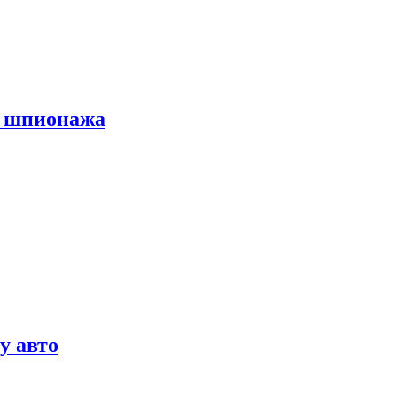
х шпионажа
у авто