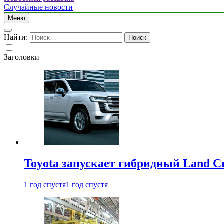
Случайные новости
Меню
Найти:
Заголовки
Toyota запускает гибридный Land Cr
1 год спустя
1 год спустя