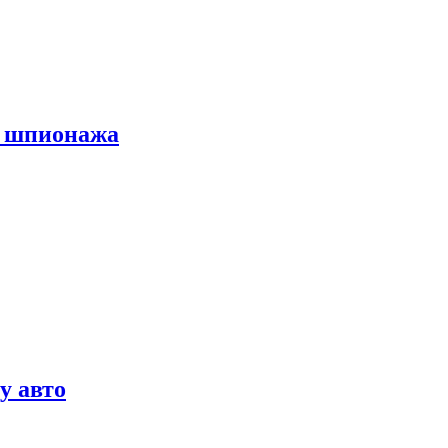
х шпионажа
у авто