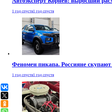
Автоэксперт Корнев: выросший расх
1 год спустя
1 год спустя
Феномен пикапа. Россияне скупают 
1 год спустя
1 год спустя