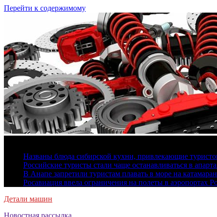
Перейти к содержимому
6 августа, 2026
Названы блюда сибирской кухни, привлекающие туристов
Российские туристы стали чаще останавливаться в апарт
В Анапе запретили туристам плавать в море на катамара
Росавиация ввела ограничения на полеты в аэропортах Р
Детали машин
Новостная рассылка