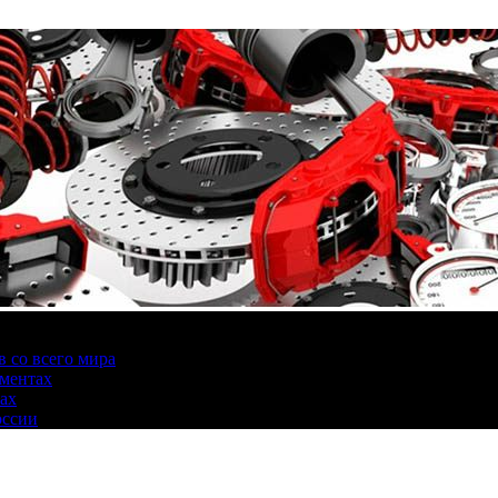
 со всего мира
аментах
нах
оссии