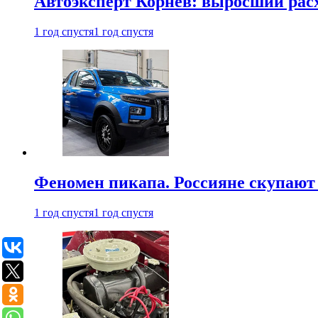
Автоэксперт Корнев: выросший расх
1 год спустя
1 год спустя
Феномен пикапа. Россияне скупают 
1 год спустя
1 год спустя