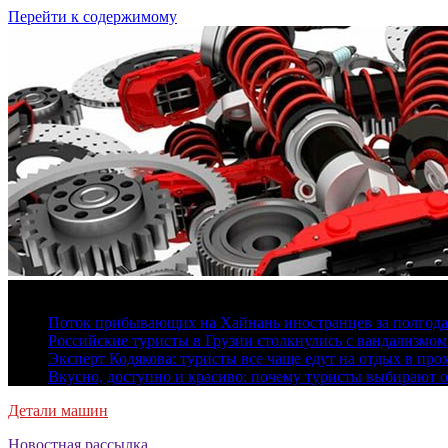
Перейти к содержимому
7 августа, 2026
Поток прибывающих на Хайнань иностранцев за полгода 
Российские туристы в Грузии столкнулись с вандализмом
Эксперт Кодякова: туристы все чаще едут на отдых в пр
Вкусно, доступно и красиво: почему туристы выбирают 
Детали машин
Новостная рассылка