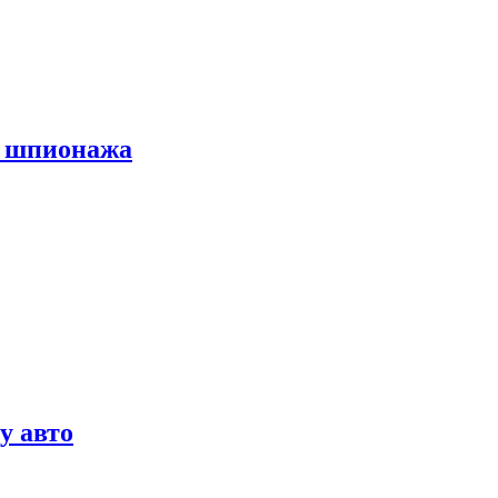
х шпионажа
у авто