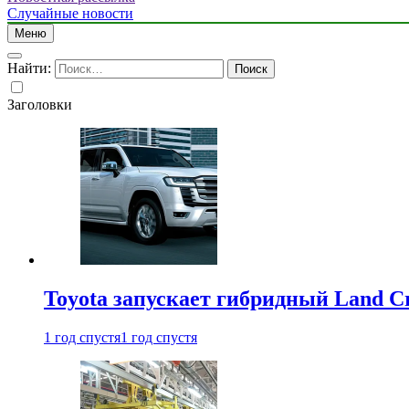
Случайные новости
Меню
Найти:
Заголовки
Toyota запускает гибридный Land Cr
1 год спустя
1 год спустя