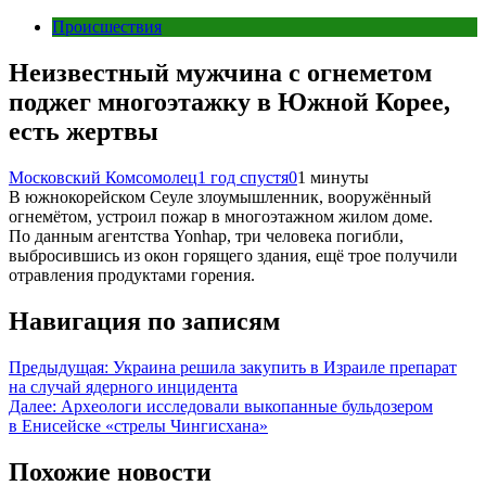
Происшествия
Неизвестный мужчина с огнеметом
поджег многоэтажку в Южной Корее,
есть жертвы
Московский Комсомолец
1 год спустя
0
1 минуты
В южнокорейском Сеуле злоумышленник, вооружённый
огнемётом, устроил пожар в многоэтажном жилом доме.
По данным агентства Yonhap, три человека погибли,
выбросившись из окон горящего здания, ещё трое получили
отравления продуктами горения.
Навигация по записям
Предыдущая:
Украина решила закупить в Израиле препарат
на случай ядерного инцидента
Далее:
Археологи исследовали выкопанные бульдозером
в Енисейске «стрелы Чингисхана»
Похожие новости