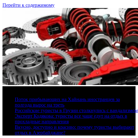
Перейти к содержимому
7 августа, 2026
Поток прибывающих на Хайнань иностранцев за
полгода вырос на треть
Российские туристы в Грузии столкнулись с вандализмом
Эксперт Кодякова: туристы все чаще едут на отдых в
прохладные направления
Вкусно, доступно и красиво: почему туристы выбирают
отдых в Азербайджане?