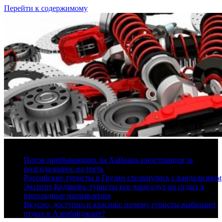
Перейти к содержимому
9 августа, 2026
Поток прибывающих на Хайнань иностранцев за
полгода вырос на треть
Российские туристы в Грузии столкнулись с вандализмом
Эксперт Кодякова: туристы все чаще едут на отдых в
прохладные направления
Вкусно, доступно и красиво: почему туристы выбирают
отдых в Азербайджане?