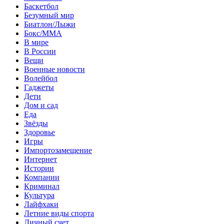
Баскетбол
Безумный мир
Биатлон/Лыжи
Бокс/MMA
В мире
В России
Вещи
Военные новости
Волейбол
Гаджеты
Дети
Дом и сад
Еда
Звёзды
Здоровье
Игры
Импортозамещение
Интернет
Истории
Компании
Криминал
Культура
Лайфхаки
Летние виды спорта
Личный счет