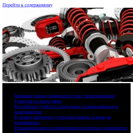
Перейти к содержимому
6 августа, 2026
Названы блюда сибирской кухни, привлекающие
туристов со всего мира
Российские туристы стали чаще останавливаться в
апартаментах
В Анапе запретили туристам плавать в море на
катамаранах
Росавиация ввела ограничения на полеты в аэропортах