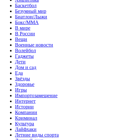
Баскетбол
Безумный мир
Биатлон/Лыжи
Бокс/MMA
В мире
В России
Вещи
Военные новости
Волейбол
Гаджеты
Дети
Дом и сад
Еда
Звёзды
Здоровье
Игры
Импортозамещение
Интернет
Истории
Компании
Криминал
Культура
Лайфхаки
Летние виды спорта