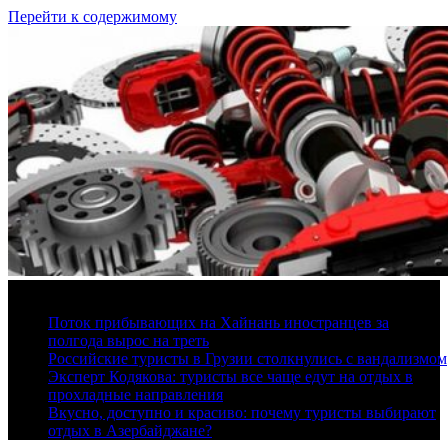
Перейти к содержимому
9 августа, 2026
Поток прибывающих на Хайнань иностранцев за
полгода вырос на треть
Российские туристы в Грузии столкнулись с вандализмом
Эксперт Кодякова: туристы все чаще едут на отдых в
прохладные направления
Вкусно, доступно и красиво: почему туристы выбирают
отдых в Азербайджане?