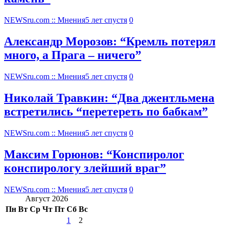
NEWSru.com :: Мнения
5 лет спустя
0
Александр Морозов: “Кремль потерял
много, а Прага – ничего”
NEWSru.com :: Мнения
5 лет спустя
0
Николай Травкин: “Два джентльмена
встретились “перетереть по бабкам”
NEWSru.com :: Мнения
5 лет спустя
0
Максим Горюнов: “Конспиролог
конспирологу злейший враг”
NEWSru.com :: Мнения
5 лет спустя
0
Август 2026
Пн
Вт
Ср
Чт
Пт
Сб
Вс
1
2