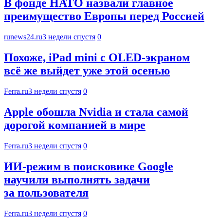
В фонде НАТО назвали главное
преимущество Европы перед Россией
runews24.ru
3 недели спустя
0
Похоже, iPad mini с OLED-экраном
всё же выйдет уже этой осенью
Ferra.ru
3 недели спустя
0
Apple обошла Nvidia и стала самой
дорогой компанией в мире
Ferra.ru
3 недели спустя
0
ИИ-режим в поисковике Google
научили выполнять задачи
за пользователя
Ferra.ru
3 недели спустя
0