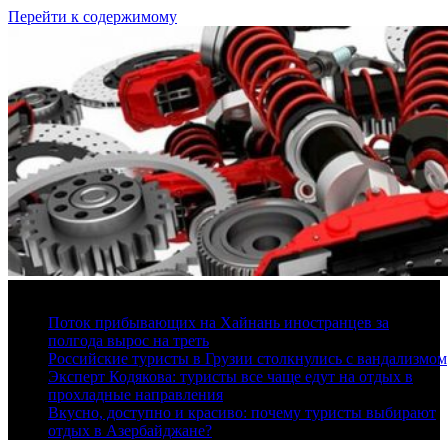
Перейти к содержимому
10 августа, 2026
Поток прибывающих на Хайнань иностранцев за
полгода вырос на треть
Российские туристы в Грузии столкнулись с вандализмом
Эксперт Кодякова: туристы все чаще едут на отдых в
прохладные направления
Вкусно, доступно и красиво: почему туристы выбирают
отдых в Азербайджане?