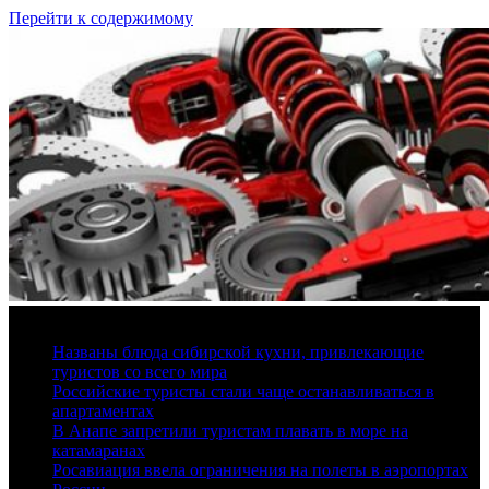
Перейти к содержимому
6 августа, 2026
Названы блюда сибирской кухни, привлекающие
туристов со всего мира
Российские туристы стали чаще останавливаться в
апартаментах
В Анапе запретили туристам плавать в море на
катамаранах
Росавиация ввела ограничения на полеты в аэропортах