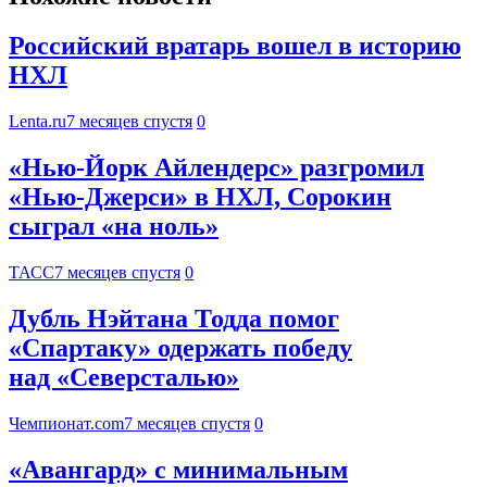
Российский вратарь вошел в историю
НХЛ
Lenta.ru
7 месяцев спустя
0
«Нью-Йорк Айлендерс» разгромил
«Нью-Джерси» в НХЛ, Сорокин
сыграл «на ноль»
ТАСС
7 месяцев спустя
0
Дубль Нэйтана Тодда помог
«Спартаку» одержать победу
над «Северсталью»
Чемпионат.com
7 месяцев спустя
0
«Авангард» с минимальным