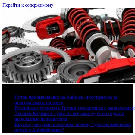
Перейти к содержимому
10 августа, 2026
Поток прибывающих на Хайнань иностранцев за
полгода вырос на треть
Российские туристы в Грузии столкнулись с вандализмом
Эксперт Кодякова: туристы все чаще едут на отдых в
прохладные направления
Вкусно, доступно и красиво: почему туристы выбирают
отдых в Азербайджане?