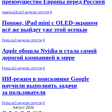
преимущество Европы перед Россией
runews24.ru
3 недели спустя
0
Похоже, iPad mini с OLED-экраном
всё же выйдет уже этой осенью
Ferra.ru
3 недели спустя
0
Apple обошла Nvidia и стала самой
дорогой компанией в мире
Ferra.ru
3 недели спустя
0
ИИ-режим в поисковике Google
научили выполнять задачи
за пользователя
Ferra.ru
3 недели спустя
0
Август 2026