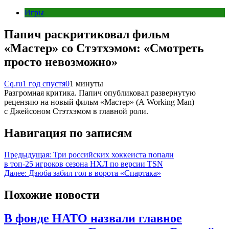
Игры
Папич раскритиковал фильм
«Мастер» со Стэтхэмом: «Смотреть
просто невозможно»
Cq.ru
1 год спустя
0
1 минуты
Разгромная критика. Папич опубликовал развернутую
рецензию на новый фильм «Мастер» (A Working Man)
с Джейсоном Стэтхэмом в главной роли.
Навигация по записям
Предыдущая:
Три российских хоккеиста попали
в топ-25 игроков сезона НХЛ по версии TSN
Далее:
Дзюба забил гол в ворота «Спартака»
Похожие новости
В фонде НАТО назвали главное