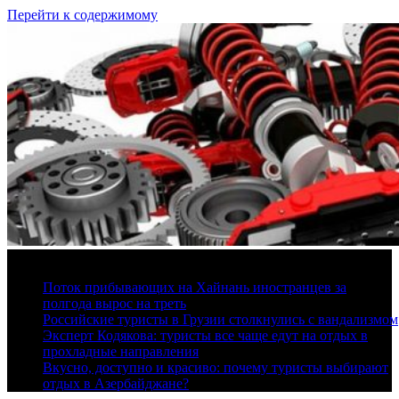
Перейти к содержимому
9 августа, 2026
Поток прибывающих на Хайнань иностранцев за
полгода вырос на треть
Российские туристы в Грузии столкнулись с вандализмом
Эксперт Кодякова: туристы все чаще едут на отдых в
прохладные направления
Вкусно, доступно и красиво: почему туристы выбирают
отдых в Азербайджане?