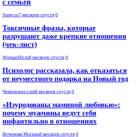
с семьёй
Super.ru
7 месяцев спустя
0
Токсичные фразы, которые
разрушают даже крепкие отношения
(чек-лист)
WomanHit.ru
8 месяцев спустя
0
Психолог рассказала, как отказаться
от неуместного подарка на Новый год
Чемпионат.com
8 месяцев спустя
0
«Изуродованы маминой любовью»:
почему мужчины ведут себя
инфантильно в отношениях
Вечерняя Москва
8 месяцев спустя
0