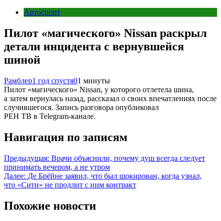
Автоспорт
Пилот «магического» Nissan раскрыл
детали инцидента с вернувшейся
шиной
Рамблер
1 год спустя
0
1 минуты
Пилот «магического» Nissan, у которого отлетела шина,
а затем вернулась назад, рассказал о своих впечатлениях после
случившегося. Запись разговора опубликовал
РЕН ТВ в Telegram-канале.
Навигация по записям
Предыдущая:
Врачи объяснили, почему душ всегда следует
принимать вечером, а не утром
Далее:
Де Брёйне заявил, что был шокирован, когда узнал,
что «Сити» не продлит с ним контракт
Похожие новости