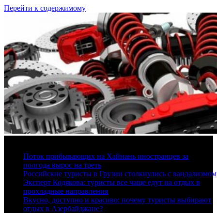
Перейти к содержимому
7 августа, 2026
Поток прибывающих на Хайнань иностранцев за
полгода вырос на треть
Российские туристы в Грузии столкнулись с вандализмом
Эксперт Кодякова: туристы все чаще едут на отдых в
прохладные направления
Вкусно, доступно и красиво: почему туристы выбирают
отдых в Азербайджане?