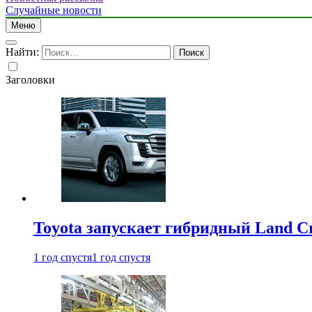
Случайные новости
Меню
Найти:
Заголовки
Toyota запускает гибридный Land Cr
1 год спустя
1 год спустя