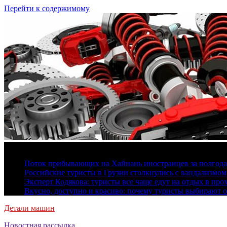
Перейти к содержимому
6 августа, 2026
Поток прибывающих на Хайнань иностранцев за полгода 
Российские туристы в Грузии столкнулись с вандализмом
Эксперт Кодякова: туристы все чаще едут на отдых в пр
Вкусно, доступно и красиво: почему туристы выбирают 
Детали машин
Новостная рассылка