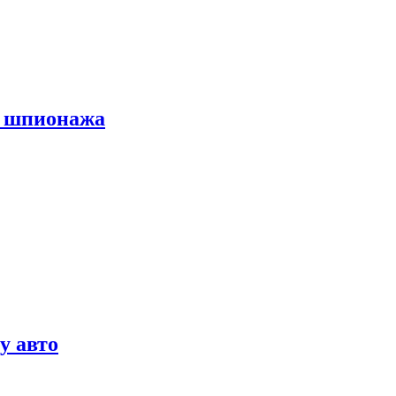
х шпионажа
у авто