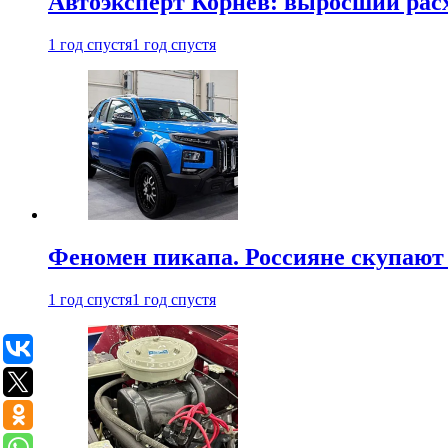
Автоэксперт Корнев: выросший расх
1 год спустя
1 год спустя
Феномен пикапа. Россияне скупают 
1 год спустя
1 год спустя