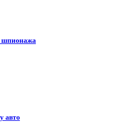
х шпионажа
у авто