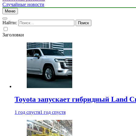
Случайные новости
Меню
Найти:
Заголовки
Toyota запускает гибридный Land Cr
1 год спустя
1 год спустя