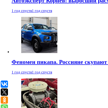
Автоэксперт Корнев: выросший расх
1 год спустя
1 год спустя
Феномен пикапа. Россияне скупают 
1 год спустя
1 год спустя