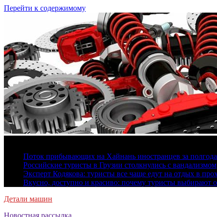
Перейти к содержимому
7 августа, 2026
Поток прибывающих на Хайнань иностранцев за полгода 
Российские туристы в Грузии столкнулись с вандализмом
Эксперт Кодякова: туристы все чаще едут на отдых в пр
Вкусно, доступно и красиво: почему туристы выбирают 
Детали машин
Новостная рассылка